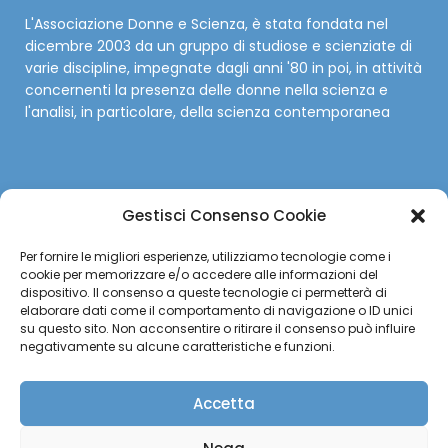
L'Associazione Donne e Scienza, è stata fondata nel
dicembre 2003 da un gruppo di studiose e scienziate di
varie discipline, impegnate dagli anni '80 in poi, in attività
concernenti la presenza delle donne nella scienza e
l'analisi, in particolare, della scienza contemporanea
Gestisci Consenso Cookie
SOCIAL
Per fornire le migliori esperienze, utilizziamo tecnologie come i
cookie per memorizzare e/o accedere alle informazioni del
Facebook
dispositivo. Il consenso a queste tecnologie ci permetterà di
elaborare dati come il comportamento di navigazione o ID unici
su questo sito. Non acconsentire o ritirare il consenso può influire
Twitter
negativamente su alcune caratteristiche e funzioni.
Instagram
Accetta
YouTube