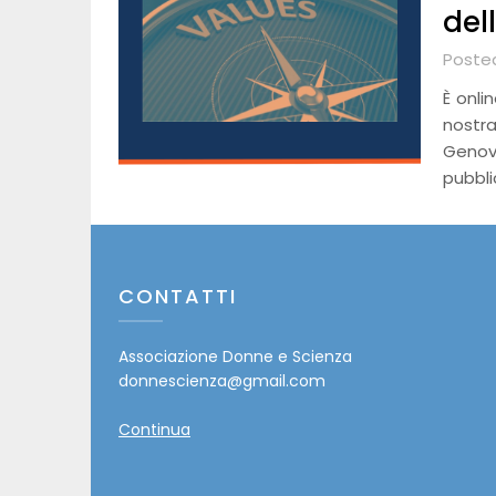
del
Poste
È onli
nostr
Genov
pubbli
CONTATTI
Associazione Donne e Scienza
donnescienza@gmail.com
Continua