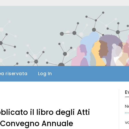
ea riservata
Log In
E
N
licato il libro degli Atti
 Convegno Annuale
va