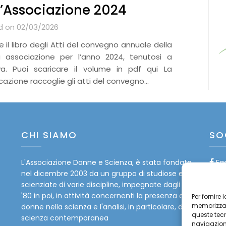
l’Associazione 2024
d on 02/03/2026
ne il libro degli Atti del convegno annuale della
a associazione per l’anno 2024, tenutosi a
a. Puoi scaricare il volume in pdf qui La
cazione raccoglie gli atti del convegno…
CHI SIAMO
SO
L'Associazione Donne e Scienza, è stata fondata
Fa
nel dicembre 2003 da un gruppo di studiose e
Tw
scienziate di varie discipline, impegnate dagli anni
'80 in poi, in attività concernenti la presenza delle
Per fornire
In
memorizzare
donne nella scienza e l'analisi, in particolare, della
queste tec
scienza contemporanea
navigazione
Yo