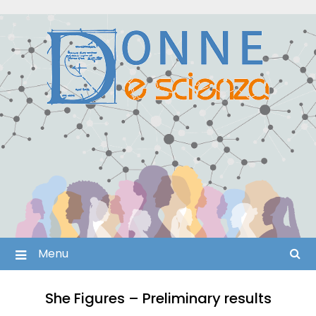
Skip
to
content
Menu
She Figures – Preliminary results