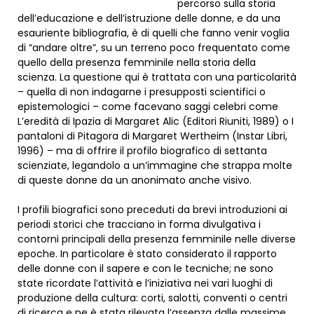
percorso sulla storia
dell’educazione e dell’istruzione delle donne, e da una
esauriente bibliografia, è di quelli che fanno venir voglia
di “andare oltre”, su un terreno poco frequentato come
quello della presenza femminile nella storia della
scienza. La questione qui è trattata con una particolarità
– quella di non indagarne i presupposti scientifici o
epistemologici – come facevano saggi celebri come
L’eredità di Ipazia di Margaret Alic (Editori Riuniti, 1989) o I
pantaloni di Pitagora di Margaret Wertheim (Instar Libri,
1996) – ma di offrire il profilo biografico di settanta
scienziate, legandolo a un’immagine che strappa molte
di queste donne da un anonimato anche visivo.
I profili biografici sono preceduti da brevi introduzioni ai
periodi storici che tracciano in forma divulgativa i
contorni principali della presenza femminile nelle diverse
epoche. In particolare è stato considerato il rapporto
delle donne con il sapere e con le tecniche; ne sono
state ricordate l’attività e l’iniziativa nei vari luoghi di
produzione della cultura: corti, salotti, conventi o centri
di ricerca e ne è stata rilevata l’assenza dalle massime