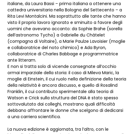
italiane, da Laura Bassi – prima italiana a ottenere una
cattedra universitaria nella Bologna del Settecento – a
Rita Levi Montalcini. Ma soprattutto alle tante che hanno
visto il proprio lavoro ignorato e sminuito a favore degli
uomini che avevano accanto: da Sophie Brahe (sorella
dell’astronomo Tycho) a Gabrielle du Chátelet
(compagna di Voltaire), a Marie Paulze Lavoisier (moglie
e collaboratrice del noto chimico) e Ada Byron,
collaboratrice di Charles Babbage e programmatrice
ante litteram.
E non si tratta solo di vicende consegnate all’occhio
ormai imparziale della storia: il caso di Mileva Maric, la
moglie di Einstein, il cui ruolo nella definizione della teoria
della relatività è ancora discusso, e quello di Rosalind
Franklin, il cui contributo sperimentale alla teoria di
Watson e Crick sulla struttura del DNA è stato spesso
sottovalutato dai colleghi, mostrano quali difficoltà
debbano affrontare le donne che scelgono di dedicarsi
a una carriera scientifica.
La nuova edizione è aggiornata, tra l’altro, con le