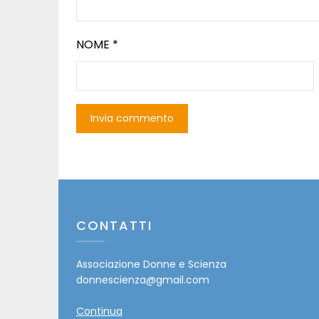
NOME
*
CONTATTI
Associazione Donne e Scienza
donnescienza@gmail.com
Continua