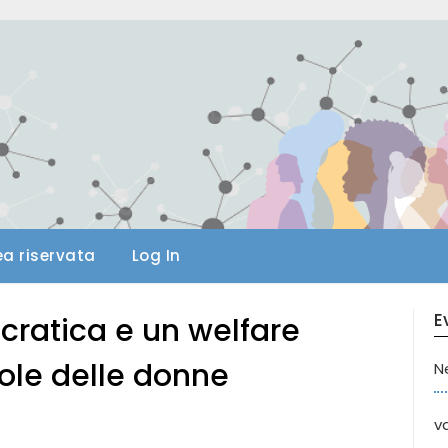
ea riservata
Log In
E
ratica e un welfare
ole delle donne
N
va