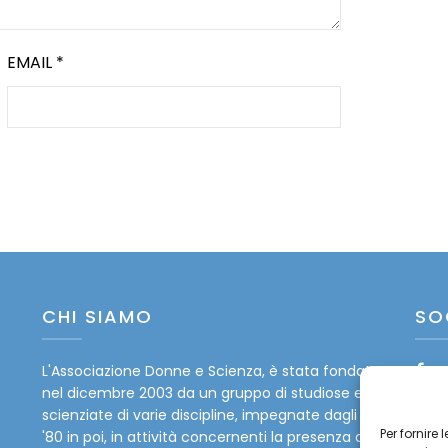
EMAIL
*
CHI SIAMO
SO
L'Associazione Donne e Scienza, è stata fondata
Fa
nel dicembre 2003 da un gruppo di studiose e
Tw
scienziate di varie discipline, impegnate dagli anni
Per fornire
'80 in poi, in attività concernenti la presenza delle