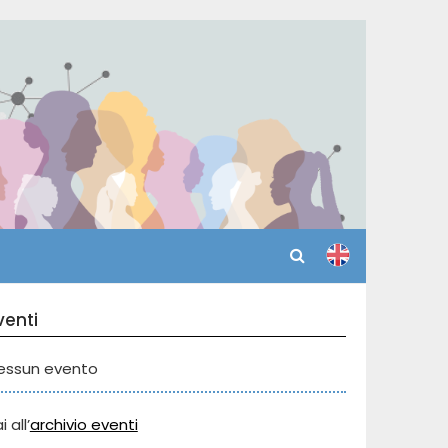
venti
essun evento
i all’
archivio eventi