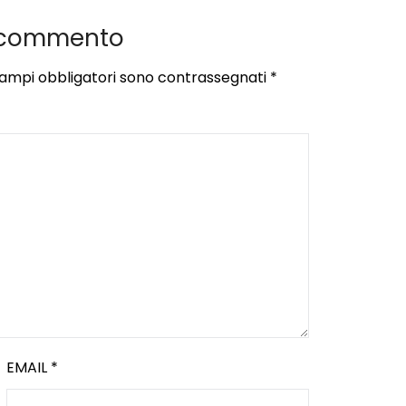
 commento
campi obbligatori sono contrassegnati
*
EMAIL
*