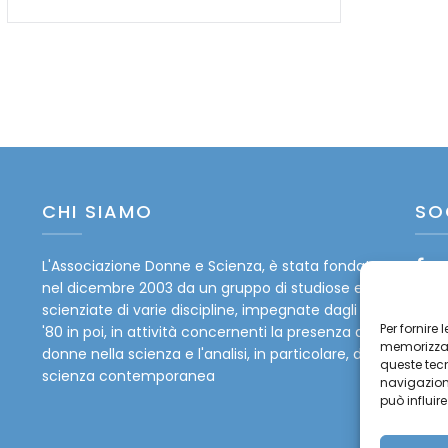
CHI SIAMO
SO
L'Associazione Donne e Scienza, è stata fondata
Fa
nel dicembre 2003 da un gruppo di studiose e
Tw
scienziate di varie discipline, impegnate dagli anni
Per fornire
'80 in poi, in attività concernenti la presenza delle
memorizzare
In
donne nella scienza e l'analisi, in particolare, della
queste tec
scienza contemporanea
navigazione
Yo
può influir