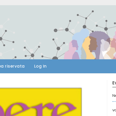
ea riservata
Log In
E
N
va