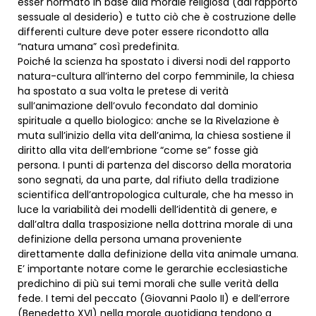
esser normato in base alla morale religiosa (dal rapporto
sessuale al desiderio) e tutto ciò che è costruzione delle
differenti culture deve poter essere ricondotto alla
“natura umana” così predefinita.
Poiché la scienza ha spostato i diversi nodi del rapporto
natura-cultura all’interno del corpo femminile, la chiesa
ha spostato a sua volta le pretese di verità
sull’animazione dell’ovulo fecondato dal dominio
spirituale a quello biologico: anche se la Rivelazione è
muta sull’inizio della vita dell’anima, la chiesa sostiene il
diritto alla vita dell’embrione “come se” fosse già
persona. I punti di partenza del discorso della moratoria
sono segnati, da una parte, dal rifiuto della tradizione
scientifica dell’antropologica culturale, che ha messo in
luce la variabilità dei modelli dell’identità di genere, e
dall’altra dalla trasposizione nella dottrina morale di una
definizione della persona umana proveniente
direttamente dalla definizione della vita animale umana.
E’ importante notare come le gerarchie ecclesiastiche
predichino di più sui temi morali che sulle verità della
fede. I temi del peccato (Giovanni Paolo II) e dell’errore
(Benedetto XVI) nella morale quotidiana tendono a