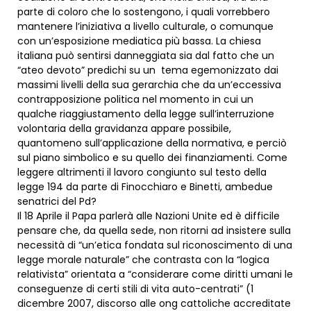
parte di coloro che lo sostengono, i quali vorrebbero
mantenere l’iniziativa a livello culturale, o comunque
con un’esposizione mediatica più bassa. La chiesa
italiana può sentirsi danneggiata sia dal fatto che un
“ateo devoto” predichi su un tema egemonizzato dai
massimi livelli della sua gerarchia che da un’eccessiva
contrapposizione politica nel momento in cui un
qualche riaggiustamento della legge sull’interruzione
volontaria della gravidanza appare possibile,
quantomeno sull’applicazione della normativa, e perciò
sul piano simbolico e su quello dei finanziamenti. Come
leggere altrimenti il lavoro congiunto sul testo della
legge 194 da parte di Finocchiaro e Binetti, ambedue
senatrici del Pd?
Il 18 Aprile il Papa parlerà alle Nazioni Unite ed è difficile
pensare che, da quella sede, non ritorni ad insistere sulla
necessità di “un’etica fondata sul riconoscimento di una
legge morale naturale” che contrasta con la “logica
relativista” orientata a “considerare come diritti umani le
conseguenze di certi stili di vita auto-centrati” (1
dicembre 2007, discorso alle ong cattoliche accreditate