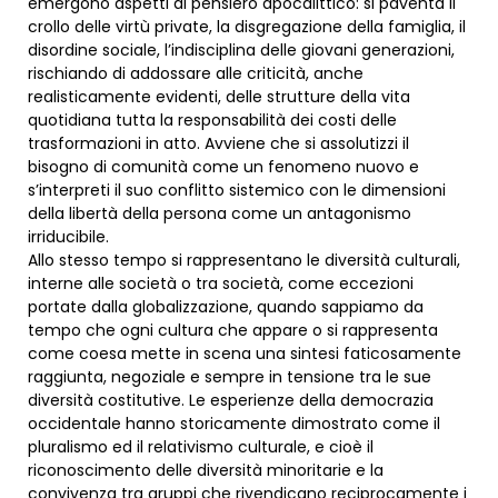
emergono aspetti di pensiero apocalittico: si paventa il
crollo delle virtù private, la disgregazione della famiglia, il
disordine sociale, l’indisciplina delle giovani generazioni,
rischiando di addossare alle criticità, anche
realisticamente evidenti, delle strutture della vita
quotidiana tutta la responsabilità dei costi delle
trasformazioni in atto. Avviene che si assolutizzi il
bisogno di comunità come un fenomeno nuovo e
s’interpreti il suo conflitto sistemico con le dimensioni
della libertà della persona come un antagonismo
irriducibile.
Allo stesso tempo si rappresentano le diversità culturali,
interne alle società o tra società, come eccezioni
portate dalla globalizzazione, quando sappiamo da
tempo che ogni cultura che appare o si rappresenta
come coesa mette in scena una sintesi faticosamente
raggiunta, negoziale e sempre in tensione tra le sue
diversità costitutive. Le esperienze della democrazia
occidentale hanno storicamente dimostrato come il
pluralismo ed il relativismo culturale, e cioè il
riconoscimento delle diversità minoritarie e la
convivenza tra gruppi che rivendicano reciprocamente i