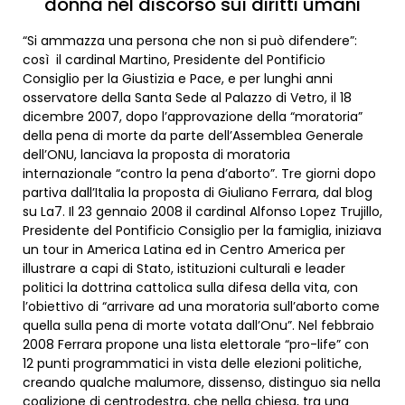
donna nel discorso sui diritti umani
“Si ammazza una persona che non si può difendere”:
così il cardinal Martino, Presidente del Pontificio
Consiglio per la Giustizia e Pace, e per lunghi anni
osservatore della Santa Sede al Palazzo di Vetro, il 18
dicembre 2007, dopo l’approvazione della “moratoria”
della pena di morte da parte dell’Assemblea Generale
dell’ONU, lanciava la proposta di moratoria
internazionale “contro la pena d’aborto”. Tre giorni dopo
partiva dall’Italia la proposta di Giuliano Ferrara, dal blog
su La7. Il 23 gennaio 2008 il cardinal Alfonso Lopez Trujillo,
Presidente del Pontificio Consiglio per la famiglia, iniziava
un tour in America Latina ed in Centro America per
illustrare a capi di Stato, istituzioni culturali e leader
politici la dottrina cattolica sulla difesa della vita, con
l’obiettivo di “arrivare ad una moratoria sull’aborto come
quella sulla pena di morte votata dall’Onu”. Nel febbraio
2008 Ferrara propone una lista elettorale “pro-life” con
12 punti programmatici in vista delle elezioni politiche,
creando qualche malumore, dissenso, distinguo sia nella
coalizione di centrodestra, che nella chiesa, tra una