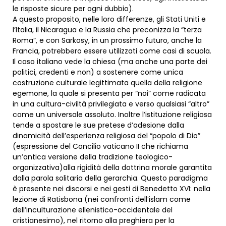
le risposte sicure per ogni dubbio).
A questo proposito, nelle loro differenze, gli Stati Uniti e
l’Italia, il Nicaragua e la Russia che preconizza la “terza
Roma”, e con Sarkosy, in un prossimo futuro, anche la
Francia, potrebbero essere utilizzati come casi di scuola.
Il caso italiano vede la chiesa (ma anche una parte dei
politici, credenti e non) a sostenere come unica
costruzione culturale legittimata quella della religione
egemone, la quale si presenta per “noi” come radicata
in una cultura-civiltà privilegiata e verso qualsiasi “altro”
come un universale assoluto. Inoltre l’istituzione religiosa
tende a spostare le sue pretese d’adesione dalla
dinamicità dell’esperienza religiosa del “popolo di Dio”
(espressione del Concilio vaticano II che richiama
un’antica versione della tradizione teologico-
organizzativa)alla rigidità della dottrina morale garantita
dalla parola solitaria della gerarchia. Questo paradigma
è presente nei discorsi e nei gesti di Benedetto XVI: nella
lezione di Ratisbona (nei confronti dell’islam come
dell’inculturazione ellenistico-occidentale del
cristianesimo), nel ritorno alla preghiera per la