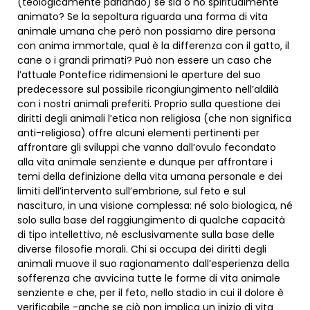
(teologicamente parlando) se sia o no spiritualmente
animato? Se la sepoltura riguarda una forma di vita
animale umana che però non possiamo dire persona
con anima immortale, qual è la differenza con il gatto, il
cane o i grandi primati? Può non essere un caso che
l’attuale Pontefice ridimensioni le aperture del suo
predecessore sul possibile ricongiungimento nell’aldilà
con i nostri animali preferiti. Proprio sulla questione dei
diritti degli animali l’etica non religiosa (che non significa
anti-religiosa) offre alcuni elementi pertinenti per
affrontare gli sviluppi che vanno dall’ovulo fecondato
alla vita animale senziente e dunque per affrontare i
temi della definizione della vita umana personale e dei
limiti dell’intervento sull’embrione, sul feto e sul
nascituro, in una visione complessa: né solo biologica, né
solo sulla base del raggiungimento di qualche capacità
di tipo intellettivo, né esclusivamente sulla base delle
diverse filosofie morali. Chi si occupa dei diritti degli
animali muove il suo ragionamento dall’esperienza della
sofferenza che avvicina tutte le forme di vita animale
senziente e che, per il feto, nello stadio in cui il dolore è
verificabile -anche se ciò non implica un inizio di vita