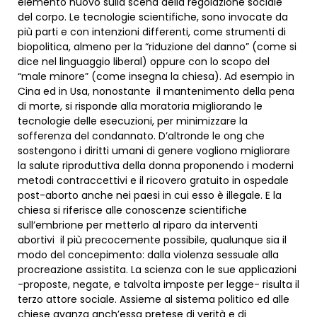
elemento nuovo sulla scena della regolazione sociale
del corpo. Le tecnologie scientifiche, sono invocate da
più parti e con intenzioni differenti, come strumenti di
biopolitica, almeno per la “riduzione del danno” (come si
dice nel linguaggio liberal) oppure con lo scopo del
“male minore” (come insegna la chiesa). Ad esempio in
Cina ed in Usa, nonostante il mantenimento della pena
di morte, si risponde alla moratoria migliorando le
tecnologie delle esecuzioni, per minimizzare la
sofferenza del condannato. D’altronde le ong che
sostengono i diritti umani di genere vogliono migliorare
la salute riproduttiva della donna proponendo i moderni
metodi contraccettivi e il ricovero gratuito in ospedale
post-aborto anche nei paesi in cui esso è illegale. E la
chiesa si riferisce alle conoscenze scientifiche
sull’embrione per metterlo al riparo da interventi
abortivi il più precocemente possibile, qualunque sia il
modo del concepimento: dalla violenza sessuale alla
procreazione assistita. La scienza con le sue applicazioni
-proposte, negate, e talvolta imposte per legge- risulta il
terzo attore sociale. Assieme al sistema politico ed alle
chiese avanza anch’essa pretese di verità e di