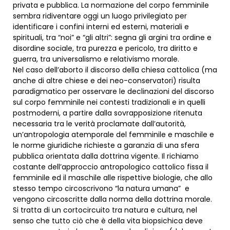
privata e pubblica. La normazione del corpo femminile
sembra ridiventare oggi un luogo privilegiato per
identificare i confini interni ed esterni, materiali e
spirituali, tra “noi” e “gli altri”: segna gli argini tra ordine e
disordine sociale, tra purezza e pericolo, tra diritto e
guerra, tra universalismo e relativismo morale.
Nel caso dell’aborto il discorso della chiesa cattolica (ma
anche di altre chiese e dei neo-conservatori) risulta
paradigmatico per osservare le declinazioni del discorso
sul corpo femminile nei contesti tradizionali e in quelli
postmoderni, a partire dalla sovrapposizione ritenuta
necessaria tra le verità proclamate dall’autorità,
un’antropologia atemporale del femminile e maschile e
le norme giuridiche richieste a garanzia di una sfera
pubblica orientata dalla dottrina vigente. Il richiamo
costante dell’approccio antropologico cattolico fissa il
femminile ed il maschile alle rispettive biologie, che allo
stesso tempo circoscrivono “la natura umana” e
vengono circoscritte dalla norma della dottrina morale.
Si tratta di un cortocircuito tra natura e cultura, nel
senso che tutto ciò che è della vita biopsichica deve