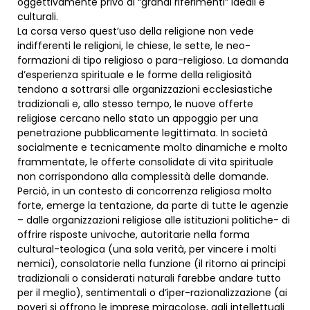
oggettivamente privo di “grandi riferimenti” ideali e
culturali.
La corsa verso quest’uso della religione non vede
indifferenti le religioni, le chiese, le sette, le neo-
formazioni di tipo religioso o para-religioso. La domanda
d’esperienza spirituale e le forme della religiosità
tendono a sottrarsi alle organizzazioni ecclesiastiche
tradizionali e, allo stesso tempo, le nuove offerte
religiose cercano nello stato un appoggio per una
penetrazione pubblicamente legittimata. In società
socialmente e tecnicamente molto dinamiche e molto
frammentate, le offerte consolidate di vita spirituale
non corrispondono alla complessità delle domande.
Perciò, in un contesto di concorrenza religiosa molto
forte, emerge la tentazione, da parte di tutte le agenzie
– dalle organizzazioni religiose alle istituzioni politiche- di
offrire risposte univoche, autoritarie nella forma
cultural-teologica (una sola verità, per vincere i molti
nemici), consolatorie nella funzione (il ritorno ai principi
tradizionali o considerati naturali farebbe andare tutto
per il meglio), sentimentali o d’iper-razionalizzazione (ai
poveri si offrono le imprese miracolose, agli intellettuali