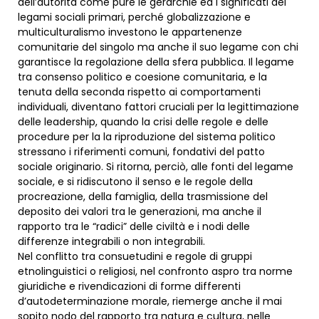
dell’autorità come pure le gerarchie ed i significati dei
legami sociali primari, perché globalizzazione e
multiculturalismo investono le appartenenze
comunitarie del singolo ma anche il suo legame con chi
garantisce la regolazione della sfera pubblica. Il legame
tra consenso politico e coesione comunitaria, e la
tenuta della seconda rispetto ai comportamenti
individuali, diventano fattori cruciali per la legittimazione
delle leadership, quando la crisi delle regole e delle
procedure per la la riproduzione del sistema politico
stressano i riferimenti comuni, fondativi del patto
sociale originario. Si ritorna, perciò, alle fonti del legame
sociale, e si ridiscutono il senso e le regole della
procreazione, della famiglia, della trasmissione del
deposito dei valori tra le generazioni, ma anche il
rapporto tra le “radici” delle civiltà e i nodi delle
differenze integrabili o non integrabili.
Nel conflitto tra consuetudini e regole di gruppi
etnolinguistici o religiosi, nel confronto aspro tra norme
giuridiche e rivendicazioni di forme differenti
d’autodeterminazione morale, riemerge anche il mai
sopito nodo del rapporto tra natura e cultura, nelle