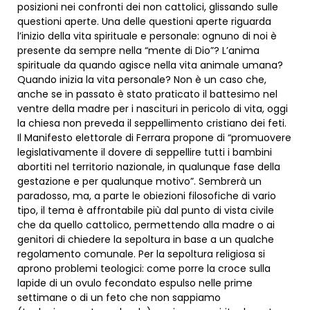
posizioni nei confronti dei non cattolici, glissando sulle
questioni aperte. Una delle questioni aperte riguarda
l’inizio della vita spirituale e personale: ognuno di noi è
presente da sempre nella “mente di Dio”? L’anima
spirituale da quando agisce nella vita animale umana?
Quando inizia la vita personale? Non è un caso che,
anche se in passato è stato praticato il battesimo nel
ventre della madre per i nascituri in pericolo di vita, oggi
la chiesa non preveda il seppellimento cristiano dei feti.
Il Manifesto elettorale di Ferrara propone di “promuovere
legislativamente il dovere di seppellire tutti i bambini
abortiti nel territorio nazionale, in qualunque fase della
gestazione e per qualunque motivo”. Sembrerà un
paradosso, ma, a parte le obiezioni filosofiche di vario
tipo, il tema è affrontabile più dal punto di vista civile
che da quello cattolico, permettendo alla madre o ai
genitori di chiedere la sepoltura in base a un qualche
regolamento comunale. Per la sepoltura religiosa si
aprono problemi teologici: come porre la croce sulla
lapide di un ovulo fecondato espulso nelle prime
settimane o di un feto che non sappiamo