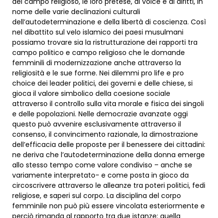
del campo religioso, le loro pretese, di voice e di diritti, in
nome delle varie declinazioni culturali
dell’autodeterminazione e della libertà di coscienza. Così
nel dibattito sul velo islamico dei paesi musulmani
possiamo trovare sia la ristrutturazione dei rapporti tra
campo politico e campo religioso che le domande
femminili di modernizzazione anche attraverso la
religiosità e le sue forme. Nei dilemmi pro life e pro
choice dei leader politici, dei governi e delle chiese, si
gioca il valore simbolico della coesione sociale
attraverso il controllo sulla vita morale e fisica dei singoli
e delle popolazioni. Nelle democrazie avanzate oggi
questo può avvenire esclusivamente attraverso il
consenso, il convincimento razionale, la dimostrazione
dell’efficacia delle proposte per il benessere dei cittadini:
ne deriva che l’autodeterminazione della donna emerge
allo stesso tempo come valore condiviso – anche se
variamente interpretato- e come posta in gioco da
circoscrivere attraverso le alleanze tra poteri politici, fedi
religiose, e saperi sul corpo. La disciplina del corpo
femminile non può più essere vincolata esteriormente e
perciò rimanda al rapporto tra due istanze: quella