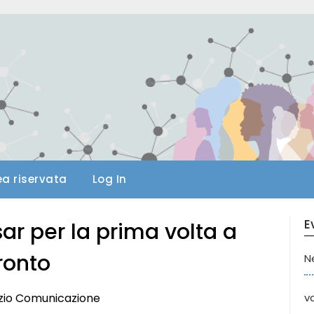
ea riservata
Log In
E
sar per la prima volta a
ronto
N
vizio Comunicazione
va