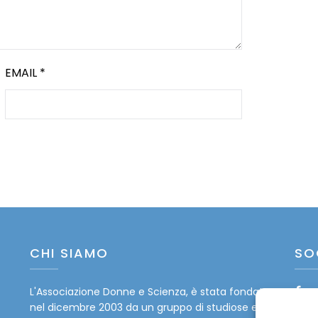
EMAIL
*
CHI SIAMO
SO
L'Associazione Donne e Scienza, è stata fondata
Fa
nel dicembre 2003 da un gruppo di studiose e