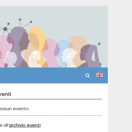
venti
essun evento
i all’
archivio eventi