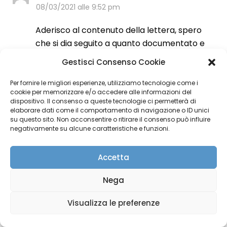
08/03/2021 alle 9:52 pm
Aderisco al contenuto della lettera, spero
che si dia seguito a quanto documentato e
richiesto
Gestisci Consenso Cookie
Mariangela Ravaioli – Dirigente di Ricerca
Per fornire le migliori esperienze, utilizziamo tecnologie come i
Ismar-CNR, ora associata di Ricerca
cookie per memorizzare e/o accedere alle informazioni del
Rispondi
dispositivo. Il consenso a queste tecnologie ci permetterà di
elaborare dati come il comportamento di navigazione o ID unici
su questo sito. Non acconsentire o ritirare il consenso può influire
negativamente su alcune caratteristiche e funzioni.
Enrico Dalcanale
ha detto:
Accetta
09/03/2021 alle 7:08 am
Nega
Condivido il contenuto della lettera e
aderisco.
Visualizza le preferenze
Rispondi