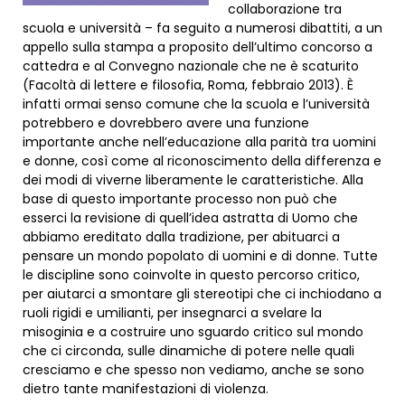
collaborazione tra
scuola e università – fa seguito a numerosi dibattiti, a un
appello sulla stampa a proposito dell’ultimo concorso a
cattedra e al Convegno nazionale che ne è scaturito
(Facoltà di lettere e filosofia, Roma, febbraio 2013). È
infatti ormai senso comune che la scuola e l’università
potrebbero e dovrebbero avere una funzione
importante anche nell’educazione alla parità tra uomini
e donne, così come al riconoscimento della differenza e
dei modi di viverne liberamente le caratteristiche. Alla
base di questo importante processo non può che
esserci la revisione di quell’idea astratta di Uomo che
abbiamo ereditato dalla tradizione, per abituarci a
pensare un mondo popolato di uomini e di donne. Tutte
le discipline sono coinvolte in questo percorso critico,
per aiutarci a smontare gli stereotipi che ci inchiodano a
ruoli rigidi e umilianti, per insegnarci a svelare la
misoginia e a costruire uno sguardo critico sul mondo
che ci circonda, sulle dinamiche di potere nelle quali
cresciamo e che spesso non vediamo, anche se sono
dietro tante manifestazioni di violenza.