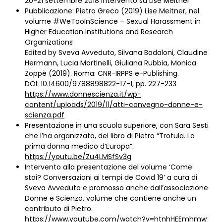
20-21 settembre 2018 Intervento su Lise Meitner
Pubblicazione: Pietro Greco (2019) Lise Meitner, nel
volume #WeTooInScience – Sexual Harassment in
Higher Education Institutions and Research
Organizations
Edited by Sveva Avveduto, Silvana Badaloni, Claudine
Hermann, Lucia Martinelli, Giuliana Rubbia, Monica
Zoppè (2019). Roma: CNR-IRPPS e-Publishing.
DOI: 10.14600/9788898822-17-1, pp. 227-233
https://www.donnescienza.it/wp-
content/uploads/2019/11/atti-convegno-donne-e-
scienza.pdf
Presentazione in una scuola superiore, con Sara Sesti
che l’ha organizzata, del libro di Pietro “Trotula. La
prima donna medico d’Europa”.
https://youtu.be/Zu4LMSfSv3g
Intervento alla presentazione del volume ‘Come
stai? Conversazioni ai tempi de Covid 19’ a cura di
Sveva Avveduto e promosso anche dall’associazione
Donne e Scienza, volume che contiene anche un
contributo di Pietro.
https://www.youtube.com/watch?v=htnhHEEmhmw