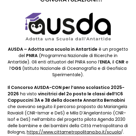
AUSDA – Adotta una scuola in Antartide
è un progetto
del
PNRA
(Programma Nazionale di Ricerche in
Antartide). Gli enti attuatori del PNRA sono l’
ENEA
, il
CNR
e
l’
OGS
(Istituto Nazionale di Oceanografia e di Geofisica
Sperimentale).
Il Concorso AUSDA-CON per l’anno scolastico 2025-
2026
ha visto
vincitrici del 2o posto le classi dell’IC6
Cappuccini 3A e 3B della docente Annarita Bernabini
che avevano seguito il percorso proposto da Mariangela
Ravaioli (CNR-Ismar e DeS) e Mila D’Angelantonio (CNR-
Isof e DeS) nell’ambito del progetto pilota Agenda 2030
delle bambine e dei bambini della Città metropolitana di
Bologna,
https://www.cittametropolitana.bo.it/scuola
/.