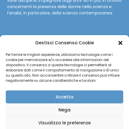
varie discipline, impegnate dagli anni '80 in poi, in attività
concernenti la presenza delle donne nella scienza e
l'analisi, in particolare, della scienza contemporanea
Gestisci Consenso Cookie
SOCIAL
Per fornire le migliori esperienze, utilizziamo tecnologie come i
cookie per memorizzare e/o accedere alle informazioni del
Facebook
dispositivo. Il consenso a queste tecnologie ci permetterà di
elaborare dati come il comportamento di navigazione o ID unici
su questo sito. Non acconsentire o ritirare il consenso può influire
Twitter
negativamente su alcune caratteristiche e funzioni.
Instagram
Accetta
YouTube
Nega
Visualizza le preferenze
©2026 Donne e scienza