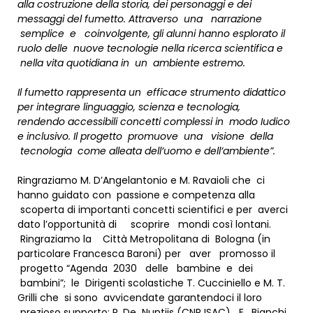
alla costruzione della storia, dei personaggi e dei
messaggi del fumetto. Attraverso
una narrazione
semplice e coinvolgente, gli alunni hanno esplorato il
ruolo delle nuove tecnologie nella ricerca scientifica e
nella vita quotidiana in un ambiente estremo.
Il fumetto rappresenta un efficace strumento didattico
per integrare linguaggio, scienza e tecnologia,
rendendo accessibili concetti complessi in modo Iudico
e inclusivo. Il progetto promuove una visione della
tecnologia come alleata dell’uomo e dell’ambiente”.
Ringraziamo M. D’Angelantonio e M. Ravaioli che ci
hanno guidato con passione e competenza alla
scoperta di importanti concetti scientifici e per averci
dato l’opportunità di scoprire mondi così lontani.
Ringraziamo la Città Metropolitana di Bologna (in
particolare Francesca Baroni) per aver promosso il
progetto “Agenda 2030 delle bambine e dei
bambini”; le Dirigenti scolastiche T. Cucciniello e M. T.
Grilli che si sono avvicendate garantendoci il loro
prezioso supporto; P. De Nuntiis (CNR­ ISAC) E. Bianchi