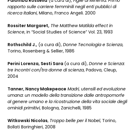
Palomba Rossella
(a cura di),
Figlie di Minerva. Primo
rapporto sulle carriere femminili negli enti pubblici di
ricerca italiani
, Milano, Franco Angeli. 2000
Rossiter Margaret,
The Matthew Matilda effect in
Science
, in “Social Studies of Science” Vol. 23, 1993
Rothschild J.,
(a cura di),
Donne Tecnologia e Scienza
,
Torino, Rosenberg & Sellier, 1986
Perini Lorenza, Sesti Sara
(a cura di),
Donne e Scienza:
tre incontri con/tra donne di scienza
, Padova, Cleup,
2004
Tanner, Nancy Makepeace
Madri, utensili ed evoluzione
umana: un modello della transizione dalle antropomorfe
al genere umano e la ricostruzione della vita sociale degli
ominidi primitivi
, Bologna, Zanichelli, 1985
Witkowski Nicolas
,
Troppo belle per il Nobel
, Torino,
Bollati Boringhieri, 2008