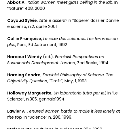
Abbot A.
,
Italian women meet glass ceiling in the lab
. In
“Nature” 408, 2000
Coyaud Sylvie
,
Zitte e assenti
in “Sapere” dossier Donne
e scienza, n.2, aprile 2001
Collin Françoise
,
Le sexe des sciences. Les femmes en
plus
, Paris, Ed Autrement, 1992
Harcourt Wendy
(ed.).
Feminist Perspectives on
Sustainable Development. London
, Zed Books, 1994.
Harding Sandra
,
Feminist Philosophy of Science. The
Objectivity Question
, “Draft”, May, 1, 1993
Holloway Marguerite
,
Un laboratorio tutto per lei
, in “Le
Scienze”, n.305, gennaio1994
Lawler A
,
Tenured women battle to make it less lonely at
the top,
in “Science” n. 286, 1999.