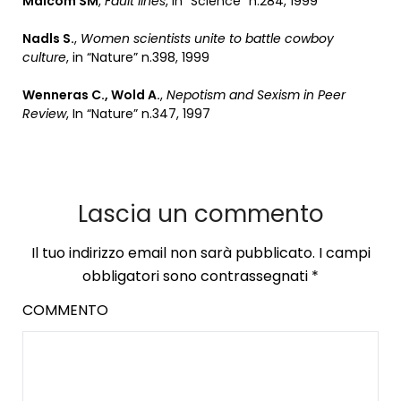
Malcom SM
,
Fault lines
, in “Science” n.284, 1999
Nadls S.
,
Women scientists unite to battle cowboy
culture
, in “Nature” n.398, 1999
Wenneras C., Wold A.
,
Nepotism and Sexism in Peer
Review
, In “Nature” n.347, 1997
Lascia un commento
Il tuo indirizzo email non sarà pubblicato.
I campi
obbligatori sono contrassegnati
*
COMMENTO