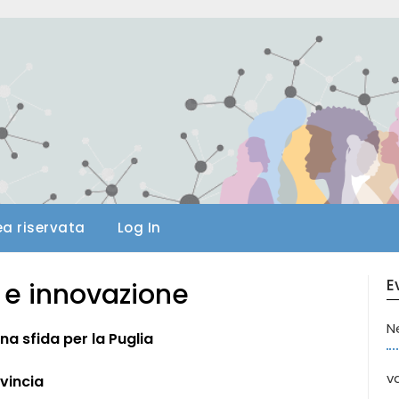
ea riservata
Log In
E
 e innovazione
N
na sfida per la Puglia
va
ovincia