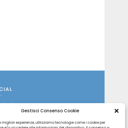
CIAL
cebook
Gestisci Consenso Cookie
itter
 le migliori esperienze, utilizziamo tecnologie come i cookie per
 e/o accedere alle informazioni del dispositivo. Il consenso a