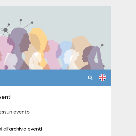
venti
essun evento
i all’
archivio eventi