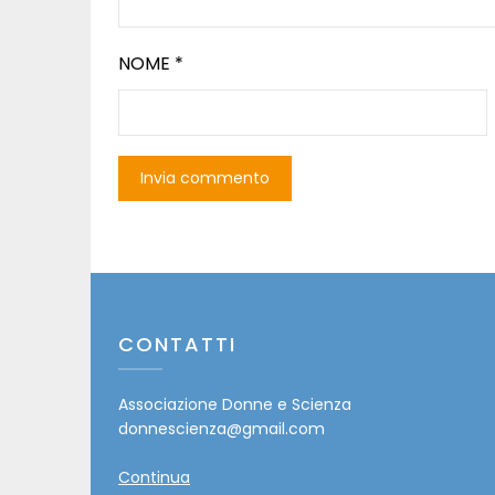
NOME
*
CONTATTI
Associazione Donne e Scienza
donnescienza@gmail.com
Continua