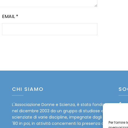
EMAIL
*
CHI SIAMO
SO
L'Associazione Donne e Scienza, è stata fondata
Fa
nel dicembre 2003 da un gruppo di studiose e
Tw
scienziate di varie discipline, impegnate dagli anni
Per fornire
'80 in poi, in attività concernenti la presenza delle
memorizzare