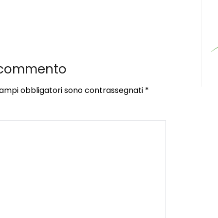
 commento
campi obbligatori sono contrassegnati
*