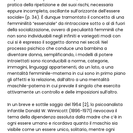
pratica della ripetizione e dei suoi rischi, necessaria
eppure incompleta, oscillante sull’orizzonte dell’essere
sociale» (p. 34). È dunque tramontato il concetto di una
femminilità “essenziale” da rintracciare sotto o al di fuori
della socializzazione, ovvero di peculiarità femminili che
non sono individuabili negli infiniti e variegati modi con
cui si è espresso il soggetto donna nei secoli. Nel
processo psichico che conduce una bambina a
diventare donna, semplificando, i modelli di potere
introiettati sono riconducibili a norme, categorie,
immagini, linguaggi appartenenti, da un lato, a una
mentalità femminile-materna in cui sono in primo piano
gli affetti e la relazione, dall’altro a una mentalità
maschile-paterna in cui prevale il singolo che esercita
attivamente un controllo e delle imposizioni sull’altro.
In un breve e sottile saggio del 1964 [2], lo psicoanalista
infantile Donald W. Winnicott (1896-1971) rievocava il
tema della dipendenza assoluta dalla madre che c’è in
ogni essere umano e ricordava quanto il maschio sia
visibile come un essere unico, solitario, mentre ogni