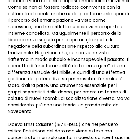
identificazioni maschili e dagli scambi sociali tradizionali.
Come se non ci fossero radicate connivenze con la
cultura tradizionale anche negli spazi femminili separati.
Il percorso dell’emancipazione va visto come
necessario, purché si rifletta su cosa viene imposto e
insieme cancellato. Ma ugualmente il percorso della
liberazione va seguito per scoprirne gli aspetti di
negazione della subordinazione rispetto alla cultura
tradizionale. Negazione che, se non viene vista,
riafferma in modo subdolo e inconsapevole il passato. Il
concetto di “una femminilità da far emergere”, di una
differenza sessuale definibile, e quindi di una effettiva
gestione del potere diversa per maschi e femmine è
stato, d’altra parte, uno strumento essenziale per i
gruppi separatisti delle donne, per creare un terreno di
coltura di nuovi scambi, di socializzazione diversa. Ma va
considerato, più che una teoria, un grande mito del
Novecento.
Diceva Ernst Cassirer (1874-1945) che nel pensiero
mitico l’intuizione del dato non viene estesa ma
concentrata in un solo punto. In questa concentrazione,