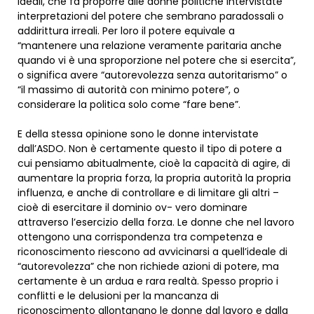
ideali, che fa proporre alle donne politiche intervistate
interpretazioni del potere che sembrano paradossali o
addirittura irreali. Per loro il potere equivale a
“mantenere una relazione veramente paritaria anche
quando vi è una sproporzione nel potere che si esercita”,
o significa avere “autorevolezza senza autoritarismo” o
“il massimo di autorità con minimo potere”, o
considerare la politica solo come “fare bene”.
E della stessa opinione sono le donne intervistate
dall’ASDO. Non è certamente questo il tipo di potere a
cui pensiamo abitualmente, cioè la capacità di agire, di
aumentare la propria forza, la propria autorità la propria
influenza, e anche di controllare e di limitare gli altri –
cioè di esercitare il dominio ov- vero dominare
attraverso l’esercizio della forza. Le donne che nel lavoro
ottengono una corrispondenza tra competenza e
riconoscimento riescono ad avvicinarsi a quell’ideale di
“autorevolezza” che non richiede azioni di potere, ma
certamente è un ardua e rara realtà. Spesso proprio i
conflitti e le delusioni per la mancanza di
riconoscimento allontanano le donne dal lavoro e dalla