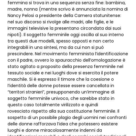
femmina si trova in una sequenza senza fine: bambina,
madre, nonna (mentre scrivo è annunciata la nomina di
Nancy Pelosi a presidente della Camera statunitense:
nel suo discorso si rivolge alle madri, alle figlie, e le
immagini televisive la presentano circondata dai suoi
nipoti). Il soggetto femminile oggi oscilla al suo interno
tra questi due modelli, spesso opposti e non certo
integrabili in una sintesi, ma da cui non si può
prescindere. Nel movimento femminista l’identificazione
con il padre, ovvero lo spauracchio dell’omologazione è
stato agitato a proposito della presenza femminile nel
tessuto sociale e nei luoghi dove si esercita il potere
maschile. Si è espresso il timore che la coesione o
l’identità delle donne potesse essere cancellata in
“territori stranieri”, presupponendo un’immagine di
soggetto femminile univoco, che sarebbe stato in
questo caso totalmente virilizzato e quindi
rovesciato rispetto alla sua costituzione femminile. Il
sospetto di un possibile plagio degli uomini nei confronti
delle donne rafforzava l’idea che potessero esistere
luoghi e donne miracolosamente indenni da