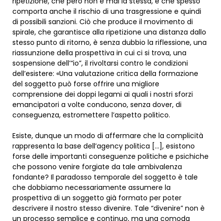
ripetizione, che però non è mai la stessa, e che spesso
comporta anche il rischio di una trasgressione e quindi
di possibili sanzioni. Ciò che produce il movimento di
spirale, che garantisce alla ripetizione una distanza dallo
stesso punto di ritorno, è senza dubbio la riflessione, una
riassunzione della prospettiva in cui ci si trova, una
sospensione dell’“io”, il rivoltarsi contro le condizioni
dell’esistere: «Una valutazione critica della formazione
del soggetto può forse offrire una migliore
comprensione dei doppi legami ai quali i nostri sforzi
emancipatori a volte conducono, senza dover, di
conseguenza, estromettere l’aspetto politico.
Esiste, dunque un modo di affermare che la complicità
rappresenta la base dell’agency politica […], esistono
forse delle importanti conseguenze politiche e psichiche
che possono venire forgiate da tale ambivalenza
fondante? Il paradosso temporale del soggetto è tale
che dobbiamo necessariamente assumere la
prospettiva di un soggetto già formato per poter
descrivere il nostro stesso divenire. Tale “divenire” non è
un processo semplice e continuo, ma una comoda