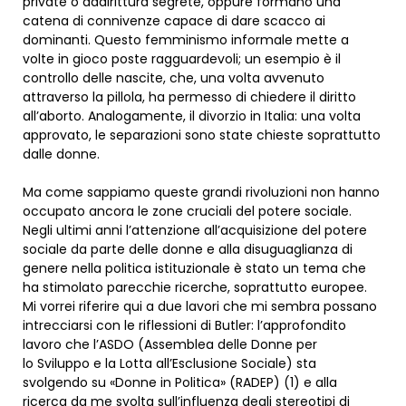
private o addirittura segrete, oppure formano una
catena di connivenze capace di dare scacco ai
dominanti. Questo femminismo informale mette a
volte in gioco poste ragguardevoli; un esempio è il
controllo delle nascite, che, una volta avvenuto
attraverso la pillola, ha permesso di chiedere il diritto
all’aborto. Analogamente, il divorzio in Italia: una volta
approvato, le separazioni sono state chieste soprattutto
dalle donne.
Ma come sappiamo queste grandi rivoluzioni non hanno
occupato ancora le zone cruciali del potere sociale.
Negli ultimi anni l’attenzione all’acquisizione del potere
sociale da parte delle donne e alla disuguaglianza di
genere nella politica istituzionale è stato un tema che
ha stimolato parecchie ricerche, soprattutto europee.
Mi vorrei riferire qui a due lavori che mi sembra possano
intrecciarsi con le riflessioni di Butler: l’approfondito
lavoro che l’ASDO (Assemblea delle Donne per
lo Sviluppo e la Lotta all’Esclusione Sociale) sta
svolgendo su «Donne in Politica» (RADEP) (1) e alla
ricerca da me svolta sull’influenza degli stereotipi di