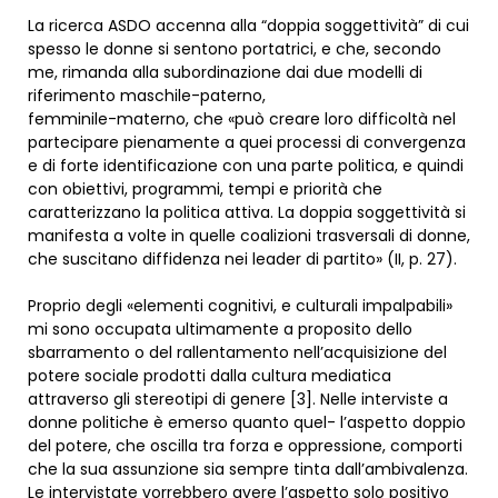
La ricerca ASDO accenna alla “doppia soggettività” di cui
spesso le donne si sentono portatrici, e che, secondo
me, rimanda alla subordinazione dai due modelli di
riferimento maschile-paterno,
femminile-materno, che «può creare loro difficoltà nel
partecipare pienamente a quei processi di convergenza
e di forte identificazione con una parte politica, e quindi
con obiettivi, programmi, tempi e priorità che
caratterizzano la politica attiva. La doppia soggettività si
manifesta a volte in quelle coalizioni trasversali di donne,
che suscitano diffidenza nei leader di partito» (II, p. 27).
Proprio degli «elementi cognitivi, e culturali impalpabili»
mi sono occupata ultimamente a proposito dello
sbarramento o del rallentamento nell’acquisizione del
potere sociale prodotti dalla cultura mediatica
attraverso gli stereotipi di genere [3]. Nelle interviste a
donne politiche è emerso quanto quel- l’aspetto doppio
del potere, che oscilla tra forza e oppressione, comporti
che la sua assunzione sia sempre tinta dall’ambivalenza.
Le intervistate vorrebbero avere l’aspetto solo positivo