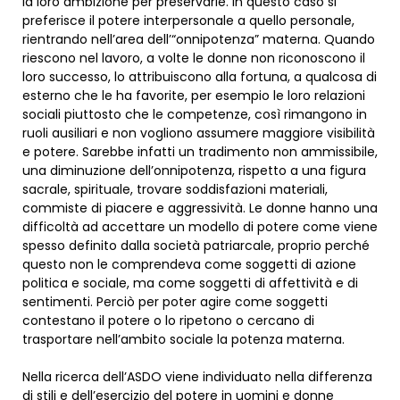
la loro ambizione per preservarle. In questo caso si
preferisce il potere interpersonale a quello personale,
rientrando nell’area dell’“onnipotenza” materna. Quando
riescono nel lavoro, a volte le donne non riconoscono il
loro successo, lo attribuiscono alla fortuna, a qualcosa di
esterno che le ha favorite, per esempio le loro relazioni
sociali piuttosto che le competenze, così rimangono in
ruoli ausiliari e non vogliono assumere maggiore visibilità
e potere. Sarebbe infatti un tradimento non ammissibile,
una diminuzione dell’onnipotenza, rispetto a una figura
sacrale, spirituale, trovare soddisfazioni materiali,
commiste di piacere e aggressività. Le donne hanno una
difficoltà ad accettare un modello di potere come viene
spesso definito dalla società patriarcale, proprio perché
questo non le comprendeva come soggetti di azione
politica e sociale, ma come soggetti di affettività e di
sentimenti. Perciò per poter agire come soggetti
contestano il potere o lo ripetono o cercano di
trasportare nell’ambito sociale la potenza materna.
Nella ricerca dell’ASDO viene individuato nella differenza
di stili e dell’esercizio del potere in uomini e donne