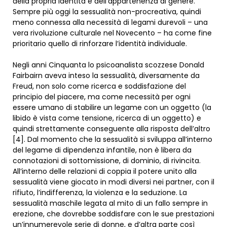
della propria identità e dell’appartenenza di genere.
Sempre più oggi la sessualità non-procreativa, quindi
meno connessa alla necessità di legami durevoli – una
vera rivoluzione culturale nel Novecento – ha come fine
prioritario quello di rinforzare l’identità individuale.
Negli anni Cinquanta lo psicoanalista scozzese Donald
Fairbairn aveva inteso la sessualità, diversamente da
Freud, non solo come ricerca e soddisfazione del
principio del piacere, ma come necessità per ogni
essere umano di stabilire un legame con un oggetto (la
libido è vista come tensione, ricerca di un oggetto) e
quindi strettamente conseguente alla risposta dell’altro
[4]. Dal momento che la sessualità si sviluppa all’interno
del legame di dipendenza infantile, non è libera da
connotazioni di sottomissione, di dominio, di rivincita.
All’interno delle relazioni di coppia il potere unito alla
sessualità viene giocato in modi diversi nei partner, con il
rifiuto, l’indifferenza, la violenza e la seduzione. La
sessualità maschile legata al mito di un fallo sempre in
erezione, che dovrebbe soddisfare con le sue prestazioni
un’innumerevole serie di donne, e d’altra parte così