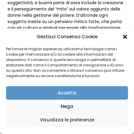
soggettività, e buona parte di essa include la creazione
e il perseguimento del “mito” sul valore aggiunto delle
donne nella gestione del potere. D’altronde ogni
soggetto insiste su un pensiero mitico forte, che porta
con sé cultura e simboli necessari alla trasformazione
sociale.
Gestisci Consenso Cookie
Notano le ricercatrici dell’ASDO quanto nell’azione
Per fornire le migliori esperienze, utilizziamo tecnologie come i
politica il loro campione di intervistate scarseggi di un
cookie per memorizzare e/o accedere alle informazioni del
comportamento negoziale con la controparte maschile
dispositivo. Il consenso a queste tecnologie ci permetterà di
e quanto sia invece rilevante la “negoziazione privata”
elaborare dati come il comportamento di navigazione o ID unici
su questo sito. Non acconsentire o ritirare il consenso può influire
nell’ambito degli affetti. Ciò mostra come la
negativamente su alcune caratteristiche e funzioni.
soggettività femminile insista nel campo del “soggetto
come subordinato” e lotti e si muova ancora all’interno
della definizione di soggetto che le viene data
Accetta
tradizionalmente, in quanto donna, dalle norme e dalla
cultura. Come dice Butler, «permanere in se stessi
Nega
significa venire affidato all’inizio della propria vita a
termini sociali che non sono mai pienamente i propri»,
Visualizza le preferenze
ma certamente è determinante quanto i termini sociali,
che non sono mai pienamente propri, siano