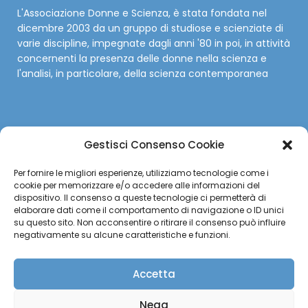
L'Associazione Donne e Scienza, è stata fondata nel
dicembre 2003 da un gruppo di studiose e scienziate di
varie discipline, impegnate dagli anni '80 in poi, in attività
concernenti la presenza delle donne nella scienza e
l'analisi, in particolare, della scienza contemporanea
Gestisci Consenso Cookie
SOCIAL
Per fornire le migliori esperienze, utilizziamo tecnologie come i
cookie per memorizzare e/o accedere alle informazioni del
Facebook
dispositivo. Il consenso a queste tecnologie ci permetterà di
elaborare dati come il comportamento di navigazione o ID unici
su questo sito. Non acconsentire o ritirare il consenso può influire
Twitter
negativamente su alcune caratteristiche e funzioni.
Instagram
Accetta
YouTube
Nega