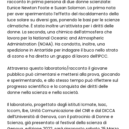
racconto in prima persona di due donne scienziate:
Eunice Newton Foote e Susan Solomon. La prima nota
per aver sperimentato l’effetto del riscaldamento della
luce solare su diversi gas, ponendo le basi per le scienze
climatiche. È stata inoltre un’attivista per i diritti delle
donne. La seconda, una chimica dell’atmosfera che
lavora per la National Oceanic and Atmospheric
Administration (NOAA). Ha condotto, inoltre, una
spedizione in Antartide per indagare il buco nello strato
di ozono e ha diretto un gruppo di lavoro dell’IPCC.
Attraverso questo laboratorio/racconto il giovane
pubblico può cimentarsi e mettersi alla prova, giocando
e sperimentando, e allo stesso tempo può riflettere sul
progresso scientifico e la conquista dei diritti delle
donne nella scienza e nella società.
Il laboratorio, progettato dagli istituti Icmate, Isac,
Iccom, Ibe, Unità Comunicazione del CNR e dal DICCA
dell’Università di Genova, con il patrocinio di Donne e
Scienza, già presentato al festival della scienza di
Genova, edizione 2022, sarà riproposto sabato 25 Marzo