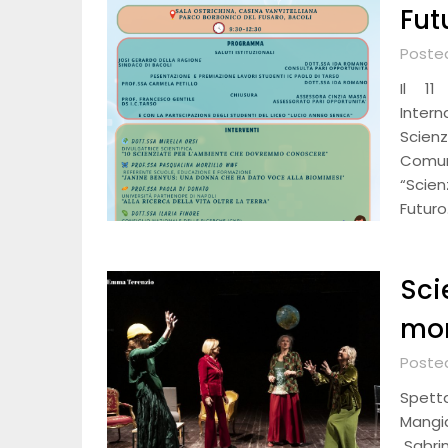
Fut
Posted
Il 11
Inter
Scien
Comun
“Scien
Futuro
Scie
mon
Poste
Spett
Mangi
Sabrin