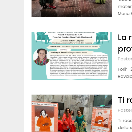
matem
Maria 
La 
pro
Poste
Forli
Ravaio
Ti 
Poste
Ti rac
della 