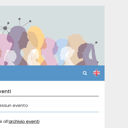
venti
essun evento
i all’
archivio eventi