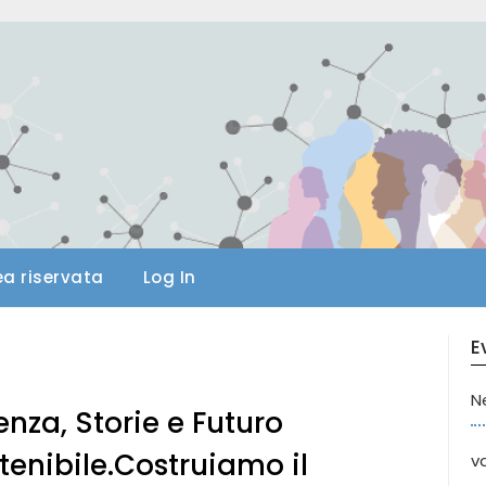
ea riservata
Log In
E
N
enza, Storie e Futuro
tenibile.Costruiamo il
va