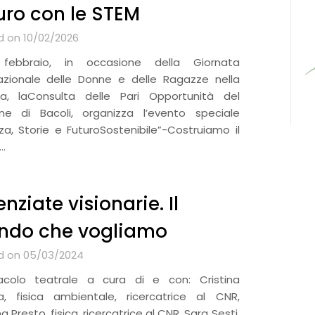
uro con le STEM
 on 10/02/2026
 febbraio, in occasione della Giornata
nazionale delle Donne e delle Ragazze nella
za, laConsulta delle Pari Opportunità del
e di Bacoli, organizza l’evento speciale
za, Storie e FuturoSostenibile”-Costruiamo il
…
nziate visionarie. Il
do che vogliamo
d on 05/03/2024
acolo teatrale a cura di e con: Cristina
a, fisica ambientale, ricercatrice al CNR,
a Presto, fisica, ricercatrice al CNR, Sara Sesti,