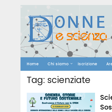
Skip
to
content
Home
Chi siamo
Iscrizione
Ar
Tag:
scienziate
Sci
Sos