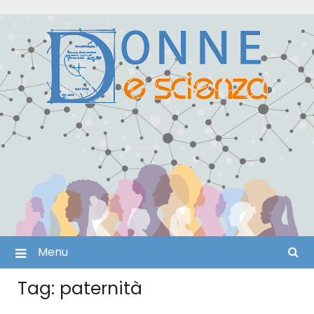
Skip
to
content
Menu
Tag:
paternità