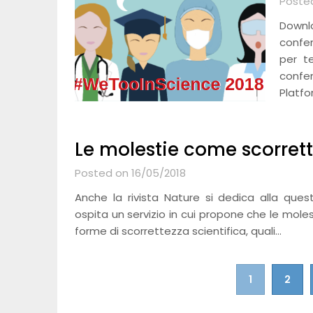
Poste
Downl
confe
per t
confe
Platfo
Le molestie come scorrett
Posted on 16/05/2018
Anche la rivista Nature si dedica alla quest
ospita un servizio in cui propone che le mol
forme di scorrettezza scientifica, quali…
Navigazione
1
2
articoli