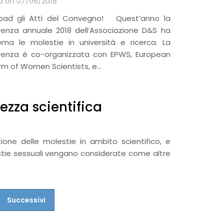
d on 07/06/2018
oad gli Atti del Convegno! Quest’anno la
renza annuale 2018 dell’Associazione D&S ha
ema le molestie in università e ricerca. La
renza è co-organizzata con EPWS, European
rm of Women Scientists, e…
ezza scientifica
ione delle molestie in ambito scientifico, e
estie sessuali vengano considerate come altre
Successivi