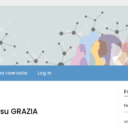
ea riservata
Log In
E
N
su GRAZIA
va