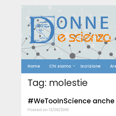
Skip
to
content
Home
Chi siamo
Iscrizione
Ar
Tag:
molestie
#WeTooInScience anche 
Posted on 13/09/2018