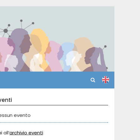
venti
essun evento
i all’
archivio eventi