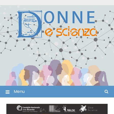
Skip
to
content
Menu