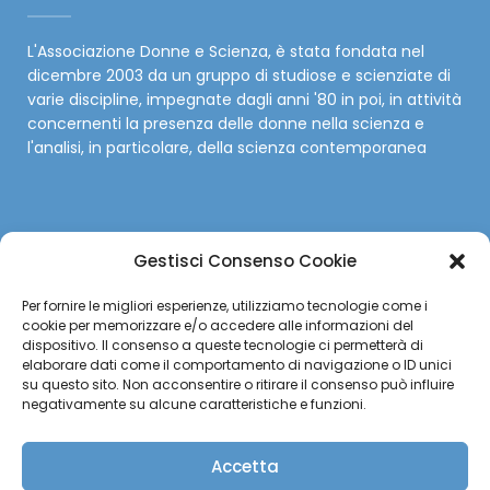
L'Associazione Donne e Scienza, è stata fondata nel
dicembre 2003 da un gruppo di studiose e scienziate di
varie discipline, impegnate dagli anni '80 in poi, in attività
concernenti la presenza delle donne nella scienza e
l'analisi, in particolare, della scienza contemporanea
Gestisci Consenso Cookie
SOCIAL
Per fornire le migliori esperienze, utilizziamo tecnologie come i
cookie per memorizzare e/o accedere alle informazioni del
Facebook
dispositivo. Il consenso a queste tecnologie ci permetterà di
elaborare dati come il comportamento di navigazione o ID unici
su questo sito. Non acconsentire o ritirare il consenso può influire
Twitter
negativamente su alcune caratteristiche e funzioni.
Instagram
Accetta
YouTube