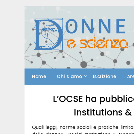
Skip
to
content
Home
Chi siamo
Iscrizione
Ar
L’OCSE ha pubblica
Institutions 
Quali leggi, norme sociali e pratiche limita