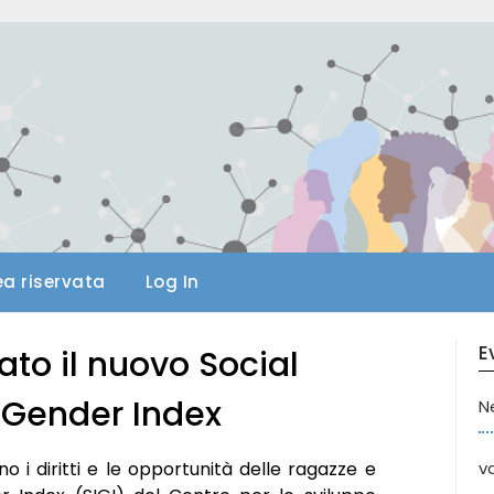
ea riservata
Log In
E
to il nuovo Social
& Gender Index
N
no i diritti e le opportunità delle ragazze e
va