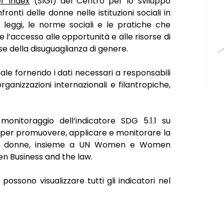
er Index
(SIGI) del Centro per lo sviluppo
onti delle donne nelle istituzioni sociali in
 leggi, le norme sociali e le pratiche che
 e l’accesso alle opportunità e alle risorse di
base della disuguaglianza di genere.
nale fornendo i dati necessari a responsabili
 organizzazioni internazionali e filantropiche,
 monitoraggio dell’indicatore SDG 5.1.1 su
o per promuovere, applicare e monitorare la
lle donne, insieme a UN Women e Women
n Business and the law.
 possono visualizzare tutti gli indicatori nel