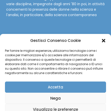
varie discipline, impegnate dagli anni '80 in poi, in attività
concernenti la presenza delle donne nella scienza e
l'analisi, in particolare, della scienza contemporanea
Gestisci Consenso Cookie
SOCIAL
Per fornire le migliori esperienze, utilizziamo tecnologie come i
cookie per memorizzare e/o accedere alle informazioni del
Facebook
dispositivo. Il consenso a queste tecnologie ci permetterà di
elaborare dati come il comportamento di navigazione o ID unici
su questo sito. Non acconsentire o ritirare il consenso può influire
Twitter
negativamente su alcune caratteristiche e funzioni.
Instagram
Accetta
YouTube
Nega
Visualizza le preferenze