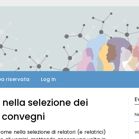
ea riservata
Log In
E
 nella selezione dei
i convegni
N
me nella selezione di relatori (e relatrici)
va