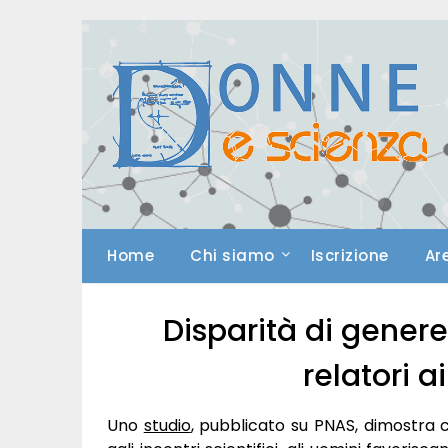
Skip
to
content
Home
Chi siamo
Iscrizione
Ar
Disparità di genere
relatori a
Uno
studio
, pubblicato su PNAS, dimostra co