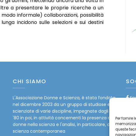
cano gli uomini, mettendo ancora una volta in
oltre a presentare le proprie ricerche a un
 modo informale) collaborazioni, possibilità
unga incidono sulle selezioni e sui destini
CHI SIAMO
SO
L'Associazione Donne e Scienza, è stata fondata
Fa
nel dicembre 2003 da un gruppo di studiose e
Tw
scienziate di varie discipline, impegnate dagli anni
'80 in poi, in attività concernenti la presenza delle
Per fornire
In
memorizzare
donne nella scienza e l'analisi, in particolare, della
queste tec
scienza contemporanea
navigazione
Yo