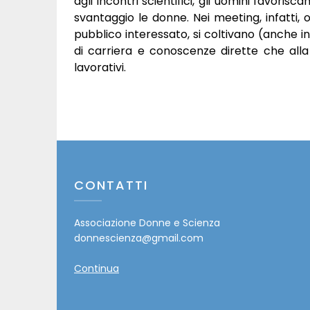
agli incontri scientifici, gli uomini favoris
svantaggio le donne. Nei meeting, infatti, 
pubblico interessato, si coltivano (anche in
di carriera e conoscenze dirette che alla l
lavorativi.
CONTATTI
Associazione Donne e Scienza
donnescienza@gmail.com
Continua