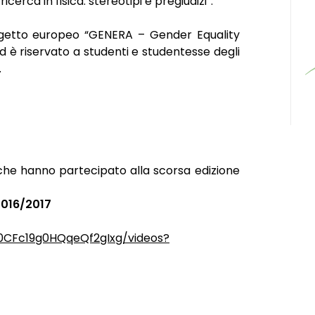
erca in fisica: stereotipi e pregiudizi”.
ogetto europeo “GENERA – Gender Equality
è riservato a studenti e studentesse degli
.
o che hanno partecipato alla scorsa edizione
2016/2017
0CFc19g0HQqeQf2gIxg/videos?