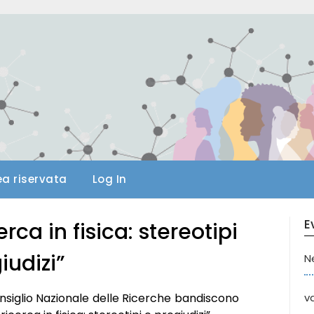
ea riservata
Log In
E
ca in fisica: stereotipi
iudizi”
N
Consiglio Nazionale delle Ricerche bandiscono
va