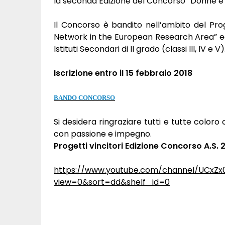
la seconda Edizione del Concorso “Donne e ric
Il Concorso è bandito nell’ambito del Pr
Network in the European Research Area” ed 
Istituti Secondari di II grado (classi III, IV e V)
Iscrizione entro il 15 febbraio 2018
BANDO CONCORSO
Si desidera ringraziare tutti e tutte color
con passione e impegno.
Progetti vincitori Edizione Concorso A.S. 
https://www.youtube.com/channel/UCxZx
view=0&sort=dd&shelf_id=0