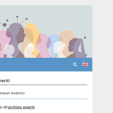
venti
essun evento
i all’
archivio eventi