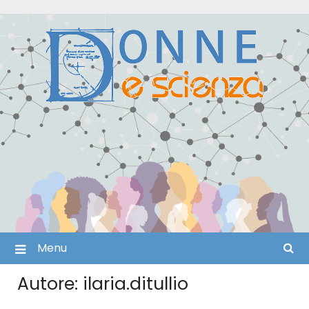
Skip
to
content
Menu
Autore:
ilaria.ditullio