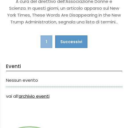
A cura del direttivo dell’Associazione Donne e
Scienza. In questi giorni, un articolo apparso sul New
York Times, These Words Are Disappearing in the New
Trump Administration, segnala una lista di termini…
Navigazione
1
Successivi
articoli
Eventi
Nessun evento
vai all’
archivio eventi