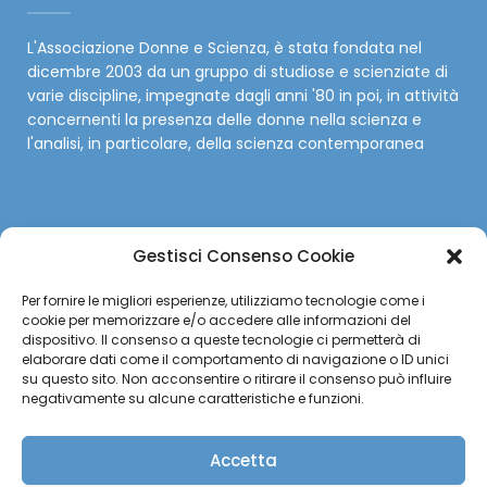
L'Associazione Donne e Scienza, è stata fondata nel
dicembre 2003 da un gruppo di studiose e scienziate di
varie discipline, impegnate dagli anni '80 in poi, in attività
concernenti la presenza delle donne nella scienza e
l'analisi, in particolare, della scienza contemporanea
Gestisci Consenso Cookie
SOCIAL
Per fornire le migliori esperienze, utilizziamo tecnologie come i
cookie per memorizzare e/o accedere alle informazioni del
Facebook
dispositivo. Il consenso a queste tecnologie ci permetterà di
elaborare dati come il comportamento di navigazione o ID unici
su questo sito. Non acconsentire o ritirare il consenso può influire
Twitter
negativamente su alcune caratteristiche e funzioni.
Instagram
Accetta
YouTube