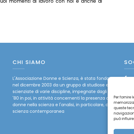
suoi momenti di lavoro con noi e anche di
CHI SIAMO
SO
L'Associazione Donne e Scienza, è stata fondata
Fa
nel dicembre 2003 da un gruppo di studiose e
Tw
scienziate di varie discipline, impegnate dagli anni
Per fornire
'80 in poi, in attività concernenti la presenza delle
memorizzare
In
donne nella scienza e l'analisi, in particolare, della
queste tec
scienza contemporanea
navigazione
Yo
può influir