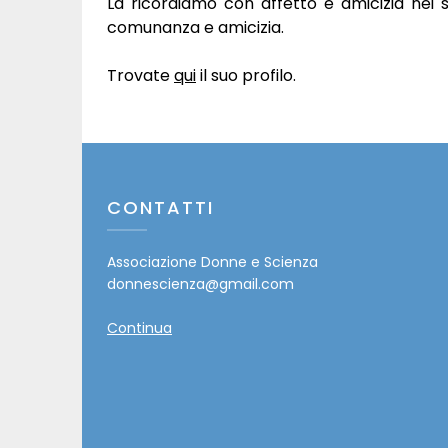
La ricordiamo con affetto e amicizia nei 
comunanza e amicizia.
Trovate
qui
il suo profilo.
CONTATTI
Associazione Donne e Scienza
donnescienza@gmail.com
Continua