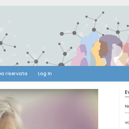
ea riservata
Log In
E
N
va